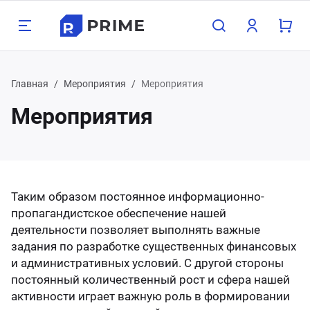
Назад
Назад
Назад
Назад
Назад
Назад
Н
Н
Н
Н
Н
Н
Н
Н
Н
Н
Н
Н
Главная
Мероприятия
Мероприятия
Мероприятия
луги
одукция
мпания
зможности
Бухг
Прое
Груз
Конс
Орга
Поли
Хост
Обор
Охра
Стро
Дача
Мета
800 350-21-15
атеринбург
хгалтерские услуги
орудование для бизнеса
компании
пографика
Для 
Прое
Граж
Для 
Взро
Опер
Для 1
Насо
Замки
Межк
Печи 
Арма
495 350-21-15
жний Тагил
Таким образом постоянное информационно-
оектирование
рана и сигнализация
трудники
блицы
Для 
Проч
Проч
Для 
Детя
Нару
Для 
Обор
Сейф
Свар
Садо
Труб
пропагандистское обеспечение нашей
менск-Уральский
пред
деятельности позволяет выполнять важные
узоперевозки
роительство и ремонт
кансии
онки
Проч
Обору
Сигн
Строи
Садов
задания по разработке существенных финансовых
лябинск
и административных условий. С другой стороны
постоянный количественный рост и сфера нашей
нсалтинг
ча, сад и огород
ог компании
ементы
Обору
Элек
асс
активности играет важную роль в формировании
меду