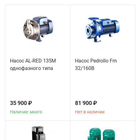
ганизация праздников
таллопрокат
зывы
р-Султан
Стом
лиграфия
опление и вентиляция
ртнеры
стинг
нтехника
цензии
Насос AL-RED 135M
Насос Pedrollo Fm
бототехника
кументы
однофазного типа
32/160B
квизиты
тория
35 900 ₽
81 900 ₽
Наличие: много
Нет в наличии