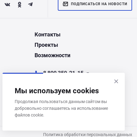
ПОДПИСАТЬСЯ НА НОВОСТИ
Контакты
Проекты
Возможности
8 800 350-21-15
chel@corporate.ru
Мы используем cookies
Челябинск, ул. Энгельса, д.44Д
Продолжая пользоваться данным сайтом вы
добровольно соглашаетесь на использование
Пн–Пт 9:00–18:00
файлов cookie.
Политика обработки персональных данных