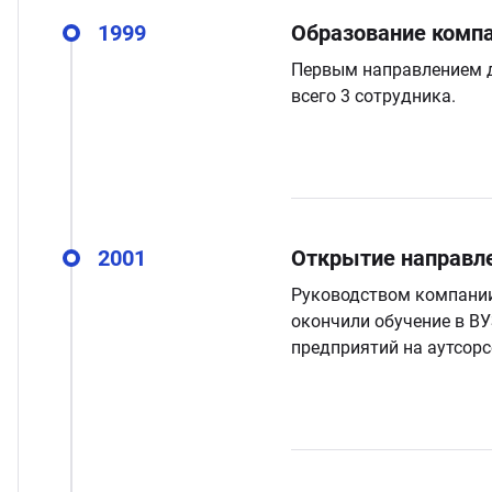
ганизация праздников
таллопрокат
зывы
1999
Образование комп
р-Султан
Первым направлением д
лиграфия
опление и вентиляция
ртнеры
всего 3 сотрудника.
стинг
нтехника
цензии
бототехника
кументы
2001
Открытие направле
квизиты
Руководством компании
окончили обучение в ВУ
предприятий на аутсорс
тория