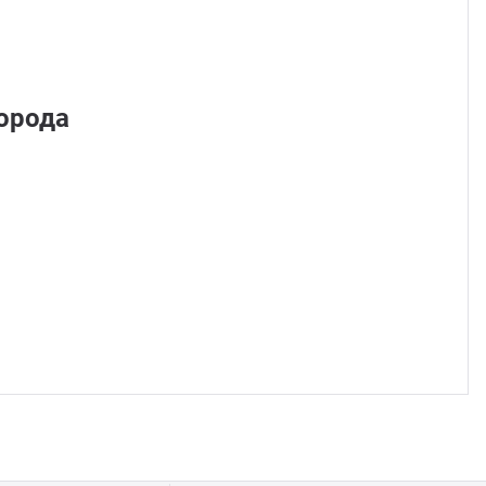
Стом
орода