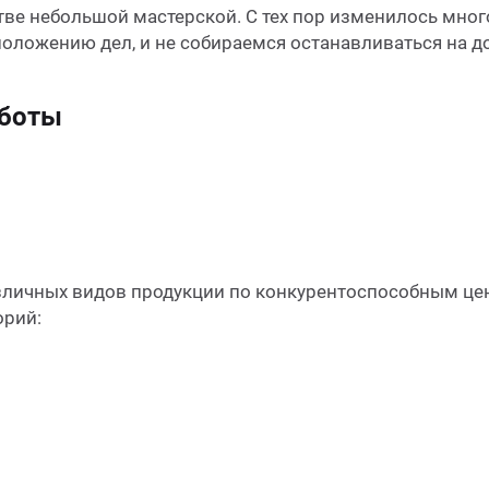
стве небольшой мастерской. С тех пор изменилось мно
оложению дел, и не собираемся останавливаться на д
аботы
зличных видов продукции по конкурентоспособным цен
орий: