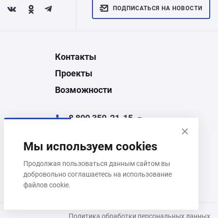
ПОДПИСАТЬСЯ НА НОВОСТИ
Контакты
Проекты
Возможности
8 800 350-21-15
chel@corporate.ru
Мы используем cookies
Челябинск, ул. Энгельса, д.44Д
Продолжая пользоваться данным сайтом вы
добровольно соглашаетесь на использование
Пн–Пт 9:00–18:00
файлов cookie.
Политика обработки персональных данных