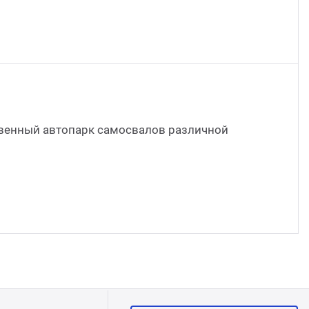
Стом
твенный автопарк самосвалов различной