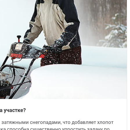
а участке?
 затяжными снегопадами, что добавляет хлопот
ика способна существенно упростить задачу по