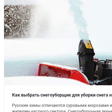
ганизация праздников
таллопрокат
зывы
р-Султан
лиграфия
опление и вентиляция
ртнеры
стинг
нтехника
цензии
бототехника
кументы
квизиты
тория
Как выбрать снегоуборщик для уборки снега н
Русские зимы отличаются суровыми морозами и
жителям частного сектора. Снегоуборочная техн