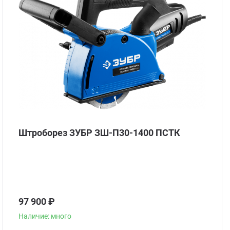
Стом
Штроборез ЗУБР ЗШ-П30-1400 ПСТК
97 900 ₽
Наличие: много