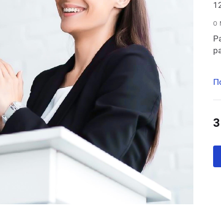
12
О
Р
р
П
3