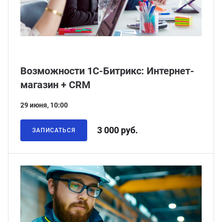
ганизация праздников
таллопрокат
зывы
р-Султан
Стом
лиграфия
опление и вентиляция
ртнеры
Возможности 1С-Битрикс: Интернет-
стинг
нтехника
цензии
магазин + CRM
бототехника
кументы
29 июня, 10:00
квизиты
3 000 руб.
ЗАПИСАТЬСЯ
тория