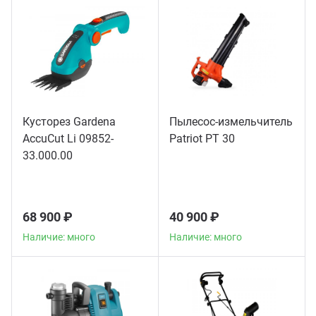
ганизация праздников
таллопрокат
зывы
р-Султан
Стом
лиграфия
опление и вентиляция
ртнеры
стинг
нтехника
цензии
Кусторез Gardena
Пылесос-измельчитель
AccuCut Li 09852-
Patriot PT 30
бототехника
кументы
33.000.00
квизиты
68 900 ₽
40 900 ₽
тория
Наличие: много
Наличие: много