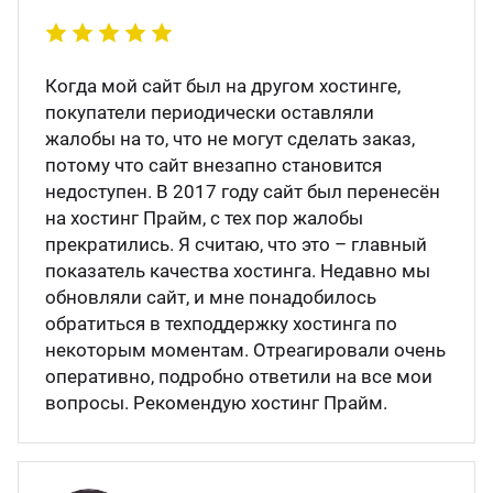
ганизация праздников
таллопрокат
зывы
р-Султан
Стом
Когда мой сайт был на другом хостинге,
лиграфия
опление и вентиляция
ртнеры
покупатели периодически оставляли
жалобы на то, что не могут сделать заказ,
стинг
нтехника
цензии
потому что сайт внезапно становится
недоступен. В 2017 году сайт был перенесён
на хостинг Прайм, с тех пор жалобы
бототехника
кументы
прекратились. Я считаю, что это – главный
показатель качества хостинга. Недавно мы
квизиты
обновляли сайт, и мне понадобилось
обратиться в техподдержку хостинга по
некоторым моментам. Отреагировали очень
тория
оперативно, подробно ответили на все мои
вопросы. Рекомендую хостинг Прайм.