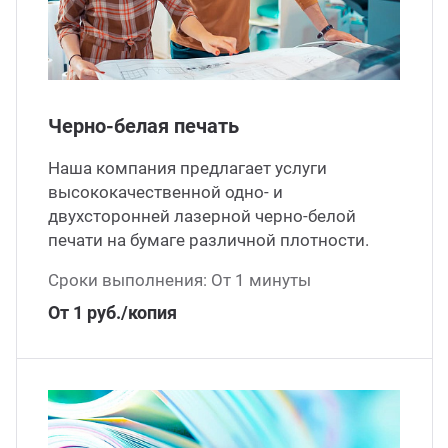
ганизация праздников
таллопрокат
зывы
р-Султан
Стом
лиграфия
опление и вентиляция
ртнеры
Черно-белая печать
стинг
нтехника
цензии
Наша компания предлагает услуги
высококачественной одно- и
бототехника
кументы
двухсторонней лазерной черно-белой
печати на бумаге различной плотности.
квизиты
Сроки выполнения: От 1 минуты
От 1 руб./копия
тория