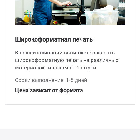
ганизация праздников
таллопрокат
зывы
р-Султан
Стом
лиграфия
опление и вентиляция
ртнеры
Широкоформатная печать
стинг
нтехника
цензии
В нашей компании вы можете заказать
широкоформатную печать на различных
бототехника
кументы
материалах тиражом от 1 штуки.
Сроки выполнения: 1-5 дней
квизиты
Цена зависит от формата
тория