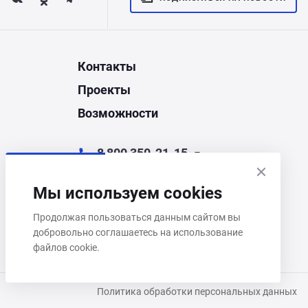
Контакты
Проекты
Возможности
8 800 350-21-15
chel@corporate.ru
Мы используем cookies
Челябинск, ул. Энгельса, д.44Д
Продолжая пользоваться данным сайтом вы
добровольно соглашаетесь на использование
Пн–Пт 9:00–18:00
файлов cookie.
Политика обработки персональных данных