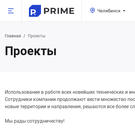
Челябинск
Назад
Назад
Назад
Назад
Назад
Назад
Главная
Проекты
Проекты
луги
одукция
мпания
зможности
800 350-21-15
атеринбург
хгалтерские услуги
орудование для бизнеса
компании
пографика
495 350-21-15
жний Тагил
оектирование
рана и сигнализация
трудники
блицы
Использование в работе всех новейших технических и
менск-Уральский
Сотрудники компании продолжают вести множество пост
новые территории и направления, решаются все более с
узоперевозки
роительство и ремонт
кансии
онки
лябинск
Мы рады сотрудничеству!
нсалтинг
ча, сад и огород
ог компании
ементы
асс