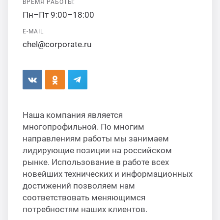
ВРЕМЯ РАБОТЫ:
ганизация праздников
таллопрокат
зывы
Пн–Пт 9:00–18:00
р-Султан
Стом
E-MAIL
лиграфия
опление и вентиляция
ртнеры
chel@corporate.ru
стинг
нтехника
цензии
бототехника
кументы
Наша компания является
многопрофильной. По многим
квизиты
направлениям работы мы занимаем
лидирующие позиции на российском
тория
рынке. Использование в работе всех
новейших технических и информационных
достижений позволяем нам
соответствовать меняющимся
потребностям наших клиентов.