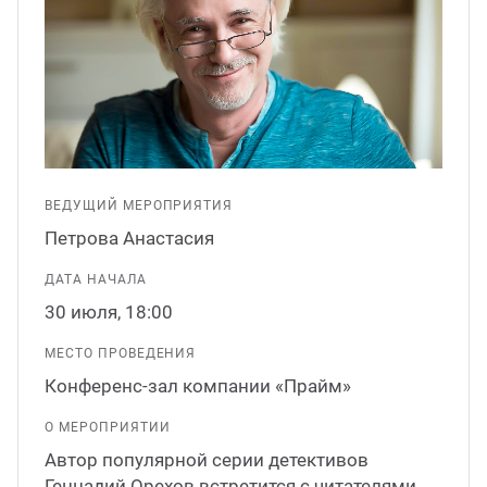
ганизация праздников
таллопрокат
зывы
р-Султан
Стом
лиграфия
опление и вентиляция
ртнеры
стинг
нтехника
цензии
ВЕДУЩИЙ МЕРОПРИЯТИЯ
бототехника
кументы
Петрова Анастасия
ДАТА НАЧАЛА
квизиты
30 июля, 18:00
тория
МЕСТО ПРОВЕДЕНИЯ
Конференс-зал компании «Прайм»
О МЕРОПРИЯТИИ
Автор популярной серии детективов
Геннадий Орехов встретится с читателями.