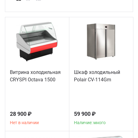
ганизация праздников
таллопрокат
зывы
р-Султан
Стом
лиграфия
опление и вентиляция
ртнеры
стинг
нтехника
цензии
бототехника
кументы
Витрина холодильная
Шкаф холодильный
CRYSPI Octava 1500
Polair CV-114Gm
квизиты
тория
28 900 ₽
59 900 ₽
Нет в наличии
Наличие: много