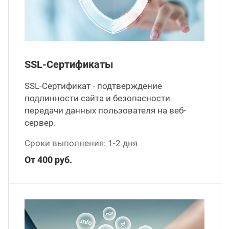
ганизация праздников
таллопрокат
зывы
р-Султан
Стом
лиграфия
опление и вентиляция
ртнеры
SSL-Сертификаты
стинг
нтехника
цензии
SSL-Сертификат - подтверждение
подлинности сайта и безопасности
бототехника
кументы
передачи данных пользователя на веб-
сервер.
квизиты
Сроки выполнения: 1-2 дня
От 400 руб.
тория