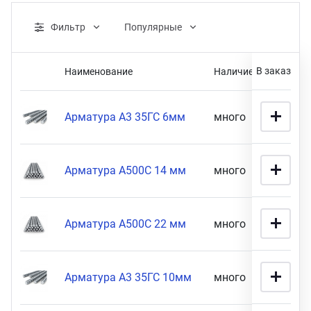
ганизация праздников
таллопрокат
зывы
р-Султан
Фильтр
Популярные
Стом
лиграфия
опление и вентиляция
ртнеры
В заказ
Наименование
Наличие
Це
Розничная цена
стинг
нтехника
цензии
Арматура А3 35ГС 6мм
много
25 900
бототехника
кументы
Арматура А500С 14 мм
много
36 900
1990
90900
квизиты
тория
Габариты
Арматура А500С 22 мм
много
51 900
12 мм х 11,7 м (
2
)
ПОКАЗАТЬ
Арматура А3 35ГС 10мм
много
71 900
14 мм толщина (
13
)