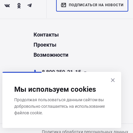
ПОДПИСАТЬСЯ НА НОВОСТИ
Контакты
Проекты
Возможности
8 800 350-21-15
chel@corporate.ru
Мы используем cookies
Челябинск, ул. Энгельса, д.44Д
Продолжая пользоваться данным сайтом вы
добровольно соглашаетесь на использование
Пн–Пт 9:00–18:00
файлов cookie.
Политика обработки персональных данных