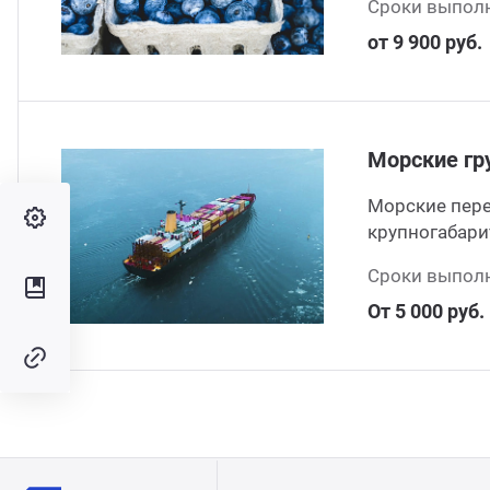
Сроки выполн
ганизация праздников
таллопрокат
зывы
от 9 900 руб.
р-Султан
лиграфия
опление и вентиляция
ртнеры
стинг
нтехника
цензии
Морские гр
Морские пере
бототехника
кументы
крупногабари
Сроки выполн
квизиты
От 5 000 руб.
тория