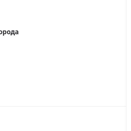
Стом
орода