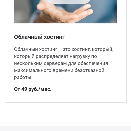
ганизация праздников
таллопрокат
зывы
р-Султан
Стом
лиграфия
опление и вентиляция
ртнеры
Облачный хостинг
стинг
нтехника
цензии
Облачный хостинг – это хостинг, который,
который распределяет нагрузку по
бототехника
кументы
нескольким серверам для обеспечения
максимального времени безотказной
квизиты
работы.
От 49 руб./мес.
тория