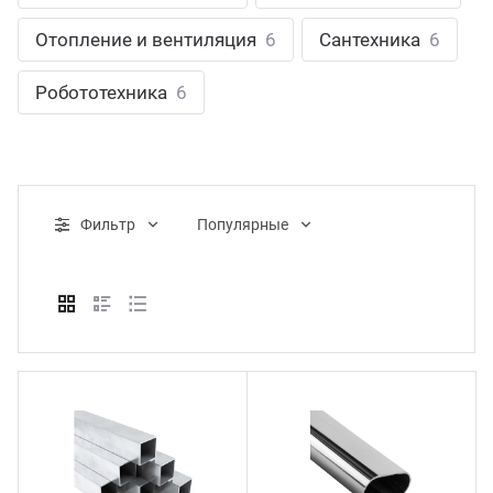
ганизация праздников
таллопрокат
зывы
Отопление и вентиляция
6
Сантехника
6
р-Султан
Стом
лиграфия
опление и вентиляция
ртнеры
Робототехника
6
стинг
нтехника
цензии
бототехника
кументы
Фильтр
Популярные
квизиты
тория