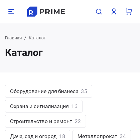
Назад
Назад
Назад
Назад
Назад
Назад
Н
Н
Н
Н
Н
Н
Н
Н
Н
Н
Н
Н
Главная
Каталог
Каталог
луги
одукция
мпания
зможности
Бухг
Прое
Груз
Конс
Орга
Поли
Хост
Обор
Охра
Стро
Дача
Мета
800 350-21-15
атеринбург
хгалтерские услуги
орудование для бизнеса
компании
пографика
Для 
Прое
Граж
Для 
Взро
Опер
Для 1
Насо
Замки
Межк
Печи 
Арма
495 350-21-15
жний Тагил
Оборудование для бизнеса
35
оектирование
рана и сигнализация
трудники
блицы
Для 
Проч
Проч
Для 
Детя
Нару
Для 
Обор
Сейф
Свар
Садо
Труб
менск-Уральский
пред
Охрана и сигнализация
16
узоперевозки
роительство и ремонт
кансии
онки
Проч
Обору
Сигн
Строи
Садов
лябинск
Строительство и ремонт
22
нсалтинг
ча, сад и огород
ог компании
ементы
Обору
Элек
асс
Дача, сад и огород
18
Металлопрокат
34
меду