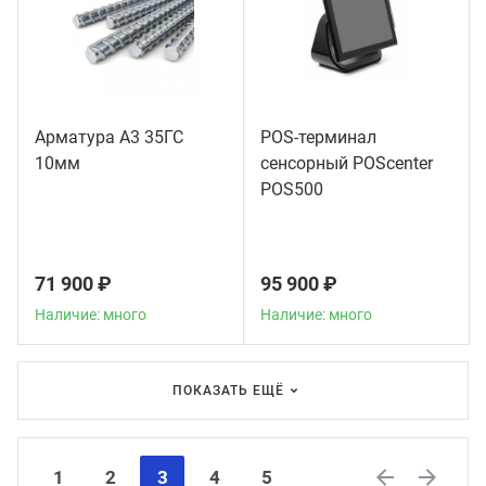
Арматура А3 35ГС
POS-терминал
10мм
сенсорный POScenter
POS500
71 900 ₽
95 900 ₽
Наличие: много
Наличие: много
ПОКАЗАТЬ ЕЩЁ
1
2
3
4
5