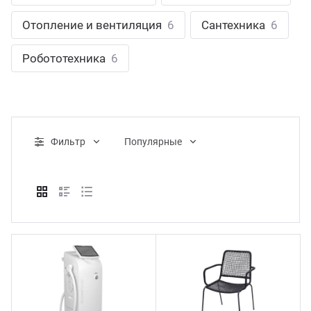
ганизация праздников
таллопрокат
зывы
Отопление и вентиляция
6
Сантехника
6
р-Султан
Стом
лиграфия
опление и вентиляция
ртнеры
Робототехника
6
стинг
нтехника
цензии
бототехника
кументы
Фильтр
Популярные
квизиты
тория