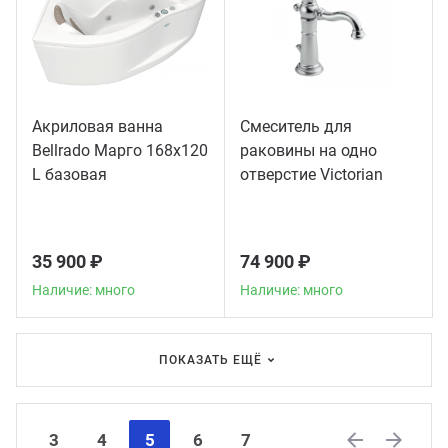
Акриловая ванна
Смеситель для
Bellrado Марго 168x120
раковины на одно
L базовая
отверстие Victorian
American Standard
хром
35 900 ₽
74 900 ₽
Наличие: много
Наличие: много
ПОКАЗАТЬ ЕЩЁ
3
4
5
6
7