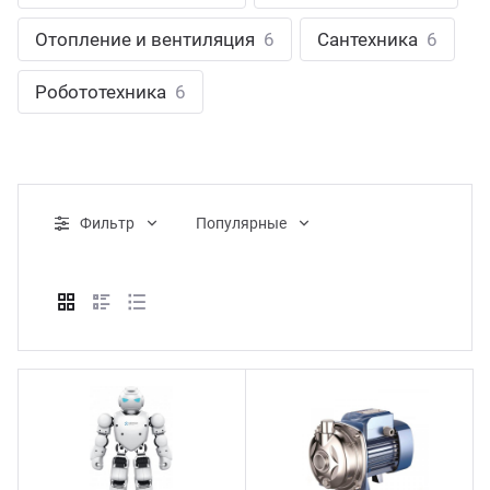
ганизация праздников
таллопрокат
зывы
Отопление и вентиляция
6
Сантехника
6
р-Султан
Стом
лиграфия
опление и вентиляция
ртнеры
Робототехника
6
стинг
нтехника
цензии
бототехника
кументы
Фильтр
Популярные
квизиты
тория