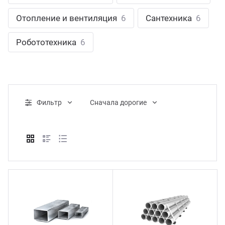
ганизация праздников
таллопрокат
зывы
Отопление и вентиляция
6
Сантехника
6
р-Султан
Стом
лиграфия
опление и вентиляция
ртнеры
Робототехника
6
стинг
нтехника
цензии
бототехника
кументы
Фильтр
Cначала дорогие
квизиты
тория