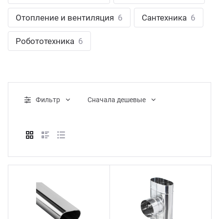
ганизация праздников
таллопрокат
зывы
Отопление и вентиляция
6
Сантехника
6
р-Султан
Стом
лиграфия
опление и вентиляция
ртнеры
Робототехника
6
стинг
нтехника
цензии
бототехника
кументы
Фильтр
Cначала дешевые
квизиты
тория