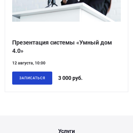
ганизация праздников
таллопрокат
зывы
р-Султан
Стом
лиграфия
опление и вентиляция
ртнеры
Презентация системы «Умный дом
стинг
нтехника
цензии
4.0»
бототехника
кументы
12 августа, 10:00
квизиты
3 000 руб.
ЗАПИСАТЬСЯ
тория
Услуги