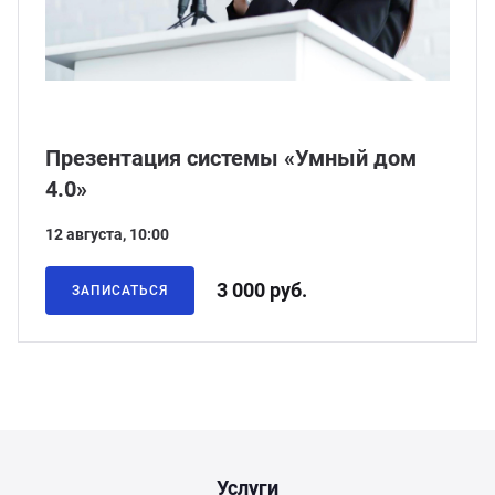
ганизация праздников
таллопрокат
зывы
р-Султан
Стом
лиграфия
опление и вентиляция
ртнеры
Презентация системы «Умный дом
стинг
нтехника
цензии
4.0»
бототехника
кументы
12 августа, 10:00
квизиты
3 000 руб.
ЗАПИСАТЬСЯ
тория
Услуги