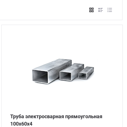
Стом
Труба электросварная прямоугольная
100х60х4