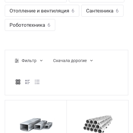
ганизация праздников
таллопрокат
зывы
Отопление и вентиляция
6
Сантехника
6
р-Султан
Стом
лиграфия
опление и вентиляция
ртнеры
Робототехника
6
стинг
нтехника
цензии
бототехника
кументы
Фильтр
Cначала дорогие
квизиты
тория