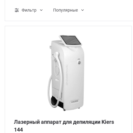
ганизация праздников
таллопрокат
зывы
Фильтр
Популярные
р-Султан
лиграфия
опление и вентиляция
ртнеры
стинг
нтехника
цензии
бототехника
кументы
квизиты
тория
Лазерный аппарат для депиляции Kiers
144