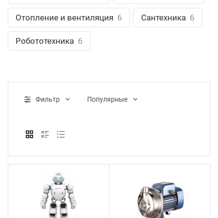
ганизация праздников
таллопрокат
зывы
Отопление и вентиляция
6
Сантехника
6
р-Султан
Стом
лиграфия
опление и вентиляция
ртнеры
Робототехника
6
стинг
нтехника
цензии
бототехника
кументы
Фильтр
Популярные
квизиты
тория