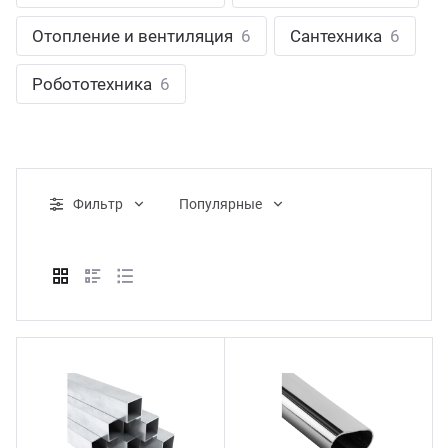
ганизация праздников
таллопрокат
зывы
Отопление и вентиляция
6
Сантехника
6
р-Султан
Стом
лиграфия
опление и вентиляция
ртнеры
Робототехника
6
стинг
нтехника
цензии
бототехника
кументы
Фильтр
Популярные
квизиты
тория