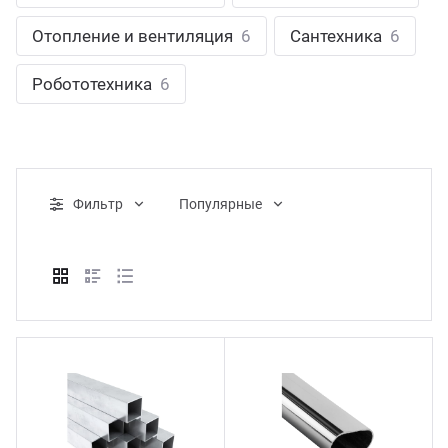
ганизация праздников
таллопрокат
зывы
Отопление и вентиляция
6
Сантехника
6
р-Султан
Стом
лиграфия
опление и вентиляция
ртнеры
Робототехника
6
стинг
нтехника
цензии
бототехника
кументы
Фильтр
Популярные
квизиты
тория