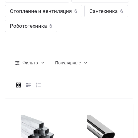
ганизация праздников
таллопрокат
зывы
Отопление и вентиляция
6
Сантехника
6
р-Султан
Стом
лиграфия
опление и вентиляция
ртнеры
Робототехника
6
стинг
нтехника
цензии
бототехника
кументы
Фильтр
Популярные
квизиты
тория