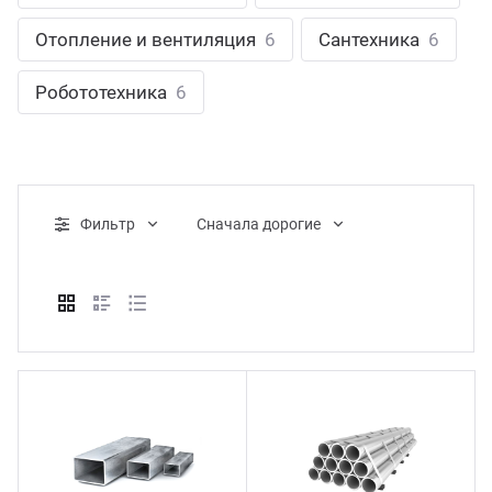
ганизация праздников
таллопрокат
зывы
Отопление и вентиляция
6
Сантехника
6
р-Султан
Стом
лиграфия
опление и вентиляция
ртнеры
Робототехника
6
стинг
нтехника
цензии
бототехника
кументы
Фильтр
Cначала дорогие
квизиты
тория