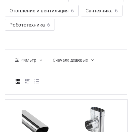
ганизация праздников
таллопрокат
зывы
Отопление и вентиляция
6
Сантехника
6
р-Султан
Стом
лиграфия
опление и вентиляция
ртнеры
Робототехника
6
стинг
нтехника
цензии
бототехника
кументы
Фильтр
Cначала дешевые
квизиты
тория