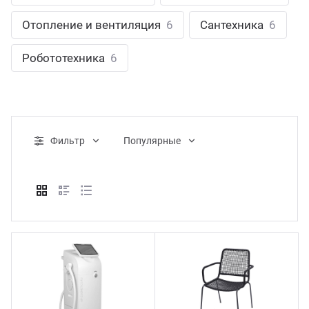
ганизация праздников
таллопрокат
зывы
Отопление и вентиляция
6
Сантехника
6
р-Султан
Стом
лиграфия
опление и вентиляция
ртнеры
Робототехника
6
стинг
нтехника
цензии
бототехника
кументы
Фильтр
Популярные
квизиты
тория