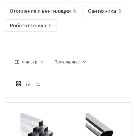
ганизация праздников
таллопрокат
зывы
Отопление и вентиляция
6
Сантехника
6
р-Султан
Стом
лиграфия
опление и вентиляция
ртнеры
Робототехника
6
стинг
нтехника
цензии
бототехника
кументы
Фильтр
Популярные
квизиты
тория