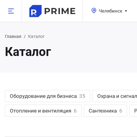
Челябинск
Назад
Назад
Назад
Назад
Назад
Назад
Главная
Каталог
Каталог
луги
одукция
мпания
зможности
800 350-21-15
атеринбург
хгалтерские услуги
орудование для бизнеса
компании
пографика
495 350-21-15
жний Тагил
оектирование
рана и сигнализация
трудники
блицы
менск-Уральский
Оборудование для бизнеса
35
Охрана и сигна
узоперевозки
роительство и ремонт
кансии
онки
Отопление и вентиляция
6
Сантехника
6
лябинск
нсалтинг
ча, сад и огород
ог компании
ементы
асс