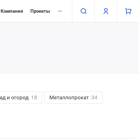
Компания
Проекты
Н
Н
Н
Н
Н
Н
Н
Н
Н
Н
Н
Н
Бухг
Прое
Груз
Конс
Орга
Поли
Хост
Обор
Охра
Стро
Дача
Мета
Для 
Прое
Граж
Для 
Взро
Опер
Для 1
Насо
Замки
Межк
Печи 
Арма
Для 
Проч
Проч
Для 
Детя
Нару
Для 
Обор
Сейф
Свар
Садо
Труб
сад и огород
18
Металлопрокат
34
Проч
Обору
Сигн
Строи
Садов
Обор
Элек