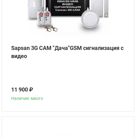
Sapsan 3G CAM "Дача"GSM сигнализация с
видео
11 900 ₽
Наличие: много