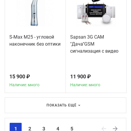
S-Max M25 - угловой
Sapsan 3G CAM
наконечник без оптики
"Дача"GSM
сигнализация с видео
15 900 ₽
11 900 ₽
Наличие: много
Наличие: много
ПОКАЗАТЬ ЕЩЁ
1
2
3
4
5