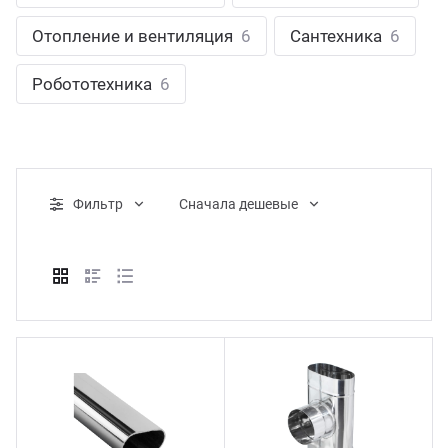
ганизация праздников
таллопрокат
зывы
Отопление и вентиляция
6
Сантехника
6
р-Султан
Стом
лиграфия
опление и вентиляция
ртнеры
Робототехника
6
стинг
нтехника
цензии
бототехника
кументы
Фильтр
Cначала дешевые
квизиты
тория