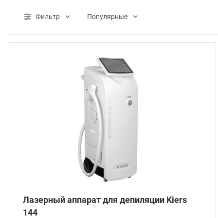
ганизация праздников
таллопрокат
зывы
Фильтр
Популярные
р-Султан
лиграфия
опление и вентиляция
ртнеры
стинг
нтехника
цензии
бототехника
кументы
квизиты
тория
Лазерный аппарат для депиляции Kiers
144