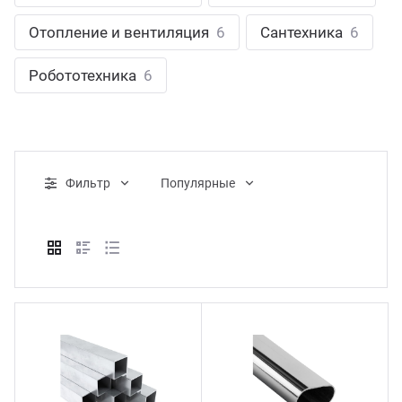
ганизация праздников
таллопрокат
зывы
Отопление и вентиляция
6
Сантехника
6
р-Султан
Стом
лиграфия
опление и вентиляция
ртнеры
Робототехника
6
стинг
нтехника
цензии
бототехника
кументы
Фильтр
Популярные
квизиты
тория