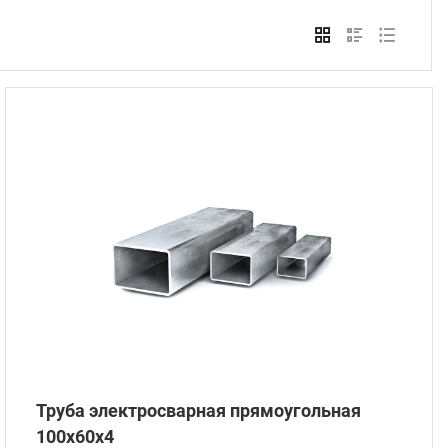
Стом
Труба электросварная прямоугольная
100х60х4