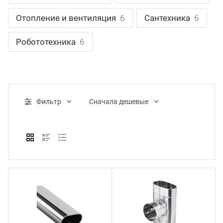
ганизация праздников
таллопрокат
зывы
Отопление и вентиляция
6
Сантехника
6
р-Султан
Стом
лиграфия
опление и вентиляция
ртнеры
Робототехника
6
стинг
нтехника
цензии
бототехника
кументы
Фильтр
Cначала дешевые
квизиты
тория