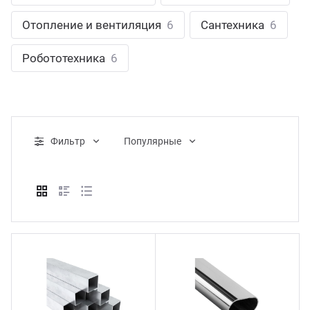
ганизация праздников
таллопрокат
зывы
Отопление и вентиляция
6
Сантехника
6
р-Султан
Стом
лиграфия
опление и вентиляция
ртнеры
Робототехника
6
стинг
нтехника
цензии
бототехника
кументы
Фильтр
Популярные
квизиты
тория