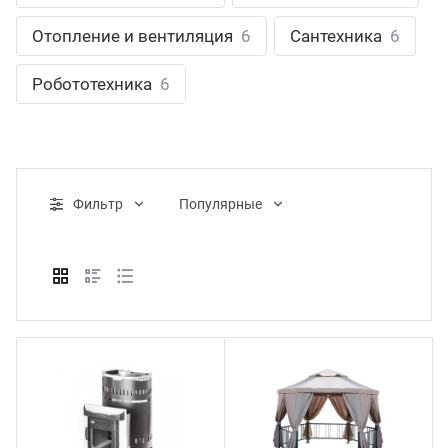
ганизация праздников
таллопрокат
зывы
Отопление и вентиляция
6
Сантехника
6
р-Султан
Стом
лиграфия
опление и вентиляция
ртнеры
Робототехника
6
стинг
нтехника
цензии
бототехника
кументы
Фильтр
Популярные
квизиты
тория